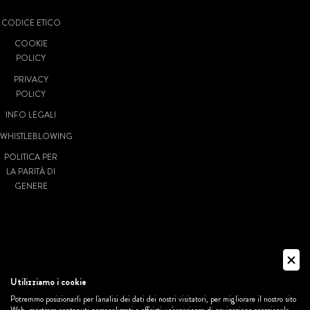
CODICE ETICO
COOKIE
POLICY
PRIVACY
POLICY
INFO LEGALI
WHISTLEBLOWING
POLITICA PER
LA PARITÀ DI
GENERE
© VIVATICKET
S.P.A. SOCIETÀ
A SOCIO
Utilizziamo i cookie
UNICO - P.IVA:
Potremmo posizionarli per l'analisi dei dati dei nostri visitatori, per migliorare il nostro sito